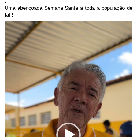
.
Uma abençoada Semana Santa a toda a população de
Iati!
Tocador
de
vídeo