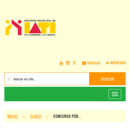
Webmail
❖ IMPRENSA
BUSCAR
Toggle
navigati
INICIAL
SLIDER
CONCURSO PÚB...
>>
>>