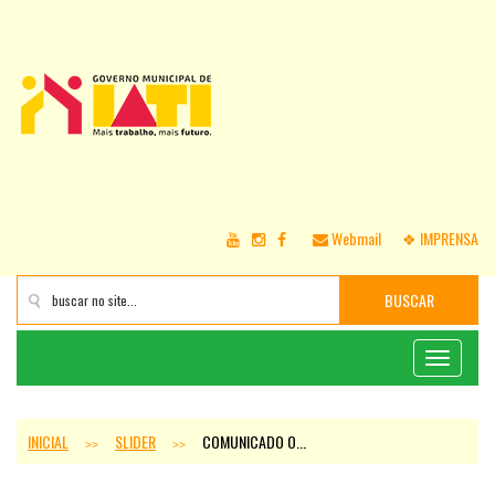
Webmail
❖ IMPRENSA
BUSCAR
Toggle
navigati
INICIAL
SLIDER
COMUNICADO O...
>>
>>