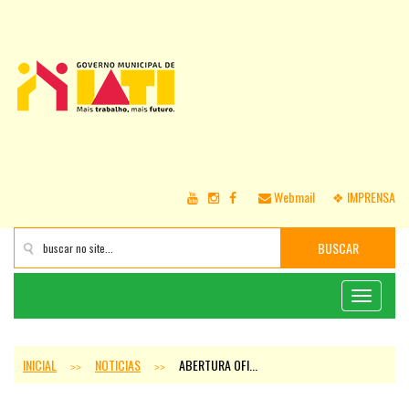
Webmail
❖ IMPRENSA
BUSCAR
Toggle
navigati
INICIAL
NOTICIAS
ABERTURA OFI...
>>
>>