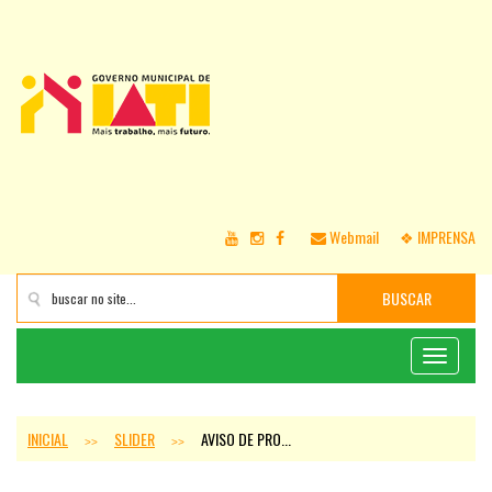
Webmail
❖ IMPRENSA
BUSCAR
Toggle
navigati
INICIAL
SLIDER
AVISO DE PRO...
>>
>>