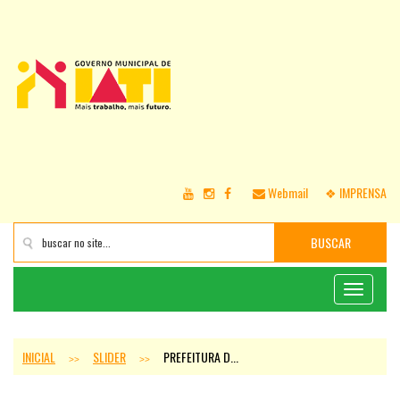
Webmail
❖ IMPRENSA
BUSCAR
Toggle
navigati
INICIAL
SLIDER
PREFEITURA D...
>>
>>