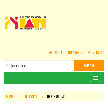
Webmail
❖ IMPRENSA
BUSCAR
Toggle
navigati
INICIAL
NOTICIAS
NESTE ÚLTIMO...
>>
>>