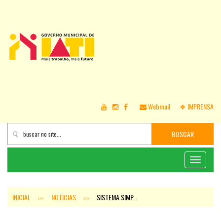
Webmail
❖ IMPRENSA
BUSCAR
Toggle
navigati
INICIAL
NOTICIAS
SISTEMA SIMP...
>>
>>