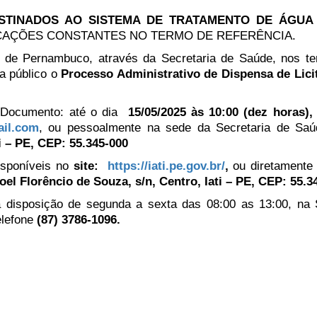
STINADOS AO SISTEMA DE TRATAMENTO DE ÁGUA 
CAÇÕES CONSTANTES NO TERMO DE REFERÊNCIA.
o de Pernambuco, através da Secretaria de Saúde, nos t
na público o
Processo Administrativo de Dispensa de Lici
 Documento: até o dia
15/05/2025 às 10:00 (dez horas)
,
ail.com
, ou pessoalmente na sede da Secretaria de Sa
i – PE, CEP: 55.345-000
isponíveis no
site:
https://iati.pe.gov.br/
,
ou diretamente
el Florêncio de Souza, s/n, Centro, Iati – PE, CEP: 55.3
a disposição de segunda a sexta das 08:00 as 13:00, na
elefone
(87) 3786-1096.